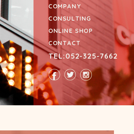
COMPANY
CONSULTING
ONLINE SHOP
CONTACT
TEL:052-325-7662