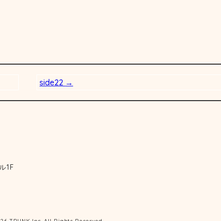
side22
→
ル1F