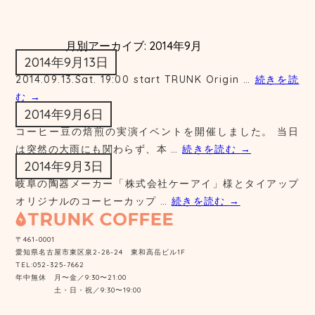
月別アーカイブ:
2014年9月
2014年9月13日
2014.09.13.Sat. 19:00 start TRUNK Origin …
続きを読
む
→
2014年9月6日
コーヒー豆の焙煎の実演イベントを開催しました。 当日
は突然の大雨にも関わらず、本 …
続きを読む
→
2014年9月3日
岐阜の陶器メーカー「株式会社ケーアイ」様とタイアップ
オリジナルのコーヒーカップ …
続きを読む
→
〒461-0001
愛知県名古屋市東区泉2-28-24 東和高岳ビル1F
TEL:052-325-7662
年中無休 月〜金／9:30〜21:00
土・日・祝／9:30〜19:00